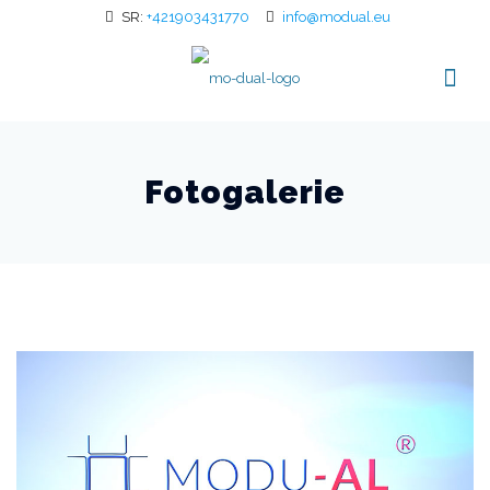
SR:
+421903431770
info@modual.eu
Fotogalerie