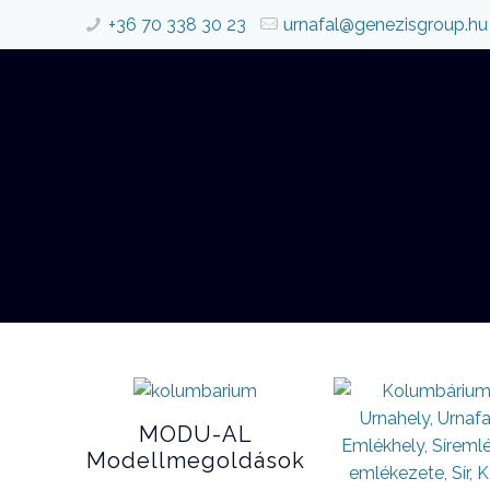
+36 70 338 30 23
urnafal@genezisgroup.hu
MODU-AL
Modellmegoldások