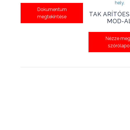
Dokumentum
TAK ARÍTÓES
megtekintése
MOD-A
Nézze meg
szórólapo