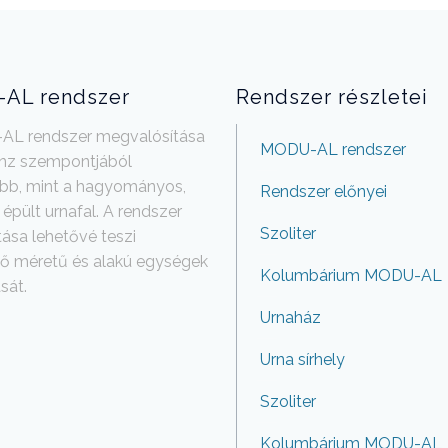
AL rendszer
Rendszer részletei
L rendszer megvalósítása
MODU-AL rendszer
énz szempontjából
bb, mint a hagyományos,
Rendszer előnyei
épült urnafal. A rendszer
Szoliter
ása lehetővé teszi
ő méretű és alakú egységek
Kolumbárium MODU-AL
sát.
Urnaház
Urna sírhely
Szoliter
Kolumbárium MODU-AL