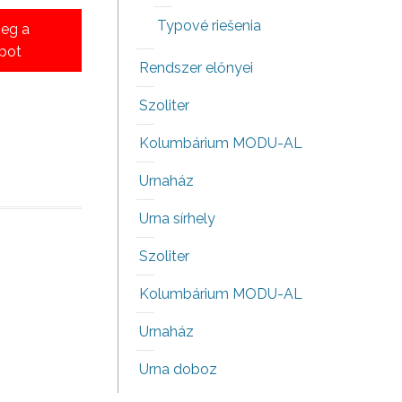
Typové riešenia
eg a
apot
Rendszer előnyei
Szoliter
Kolumbárium MODU-AL
Urnaház
Urna sírhely
Szoliter
Kolumbárium MODU-AL
Urnaház
Urna doboz