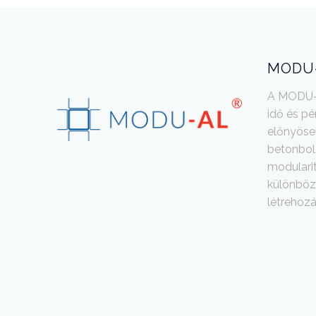
MODU-
A MODU-A
idő és p
előnyöse
betonbol 
modularit
különböz
létrehozá