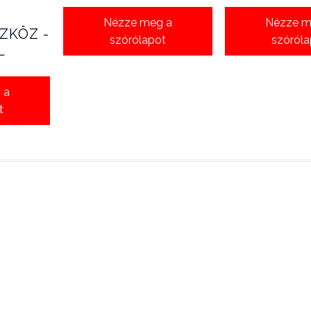
Nézze meg a
Nézze m
ZKÖZ -
szórólapot
szóról
L
 a
t