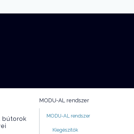
MODU-AL rendszer
MODU-AL rendszer
 bútorok
yei
Kiegészítők