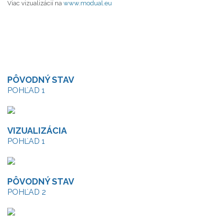
Viac vizualizácií na
www.modual.eu
urnová stena urnový háj urnové miesto urnový hrob kremácie
krematórium spopolnenie urna cintorín kolumbárium
urnove miesto urnovy hrob urna kolumbarium urnovy haj urnova
hrobka cintorin urnova doska
PÔVODNÝ STAV
POHĽAD 1
VIZUALIZÁCIA
POHĽAD 1
PÔVODNÝ STAV
POHĽAD 2