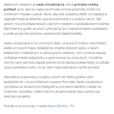
Ideálnym riešením je
naša vizualizácia
, ktorá
prináša reálny
pohľad
na to, ako by naše navrhnuté urnové produkty mohli na
zvolenom mieste vyzerať. Na to, aby bol výsledný efekt, čo najlepší a
najpríjemnejší je dôležité vypracovať kvalitný vizuálny návrh. Ten
potom musí korešpondovať s daným miestom a požiadavkami klienta.
Náš firemný grafik sa snaží vyhovieť aj tým najnáročnejším potrebám
a preto je pre nás prioritou spokojnosť objednávateľa.
Naše vizualizácie či už urnových stien, urnových hrobov, kolumbárií
alebo urnových hájov dokážeme vhodne dotvoriť spolu s našim
estetickým mobiliárom a vyhovujúcou zeleňou, čím vznikne naozaj
unikátne miesto odpočinku a spomínania na zosnulých. Vizuálne
návrhy vám pomôžu lepšie preniknúť do danej problematiky a získate
jasnú predstavu toho, čo by vám naša realizácia mohla priniesť.
Starostlivo pripravený vizuálny návrh od nášho grafika vám
poskytneme v zrozumiteľnom a jasom formáte. Naša vizualizácia
vychádza zo skutočných fotografií a rozmerov daného miesta na
cintoríne. Súčasťou nášho návrhu je porovnanie stavu pred a po
realizácii projektu.
Pozrite si urnový háj z mesta
Nové Zámky - TU