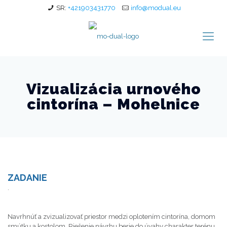
SR:
+421903431770
info@modual.eu
Vizualizácia urnového
cintorína – Mohelnice
ZADANIE
.
Vizualizácia urnového cintorína - Mohelnice
Navrhnúť a zvizualizovať priestor medzi oplotením cintorína, domom
smútku a kostolom. Riešenie návrhu berie do úvahy charakter terénu