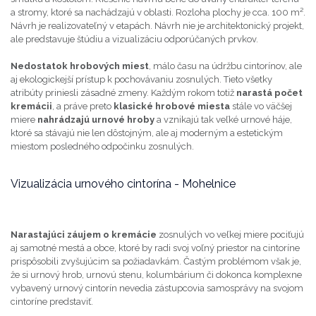
a stromy, ktoré sa nachádzajú v oblasti. Rozloha plochy je cca. 100 m².
Návrh je realizovateľný v etapách. Návrh nie je architektonický projekt,
ale predstavuje štúdiu a vizualizáciu odporúčaných prvkov.
Nedostatok hrobových miest
, málo času na údržbu cintorínov, ale
aj ekologickejší prístup k pochovávaniu zosnulých. Tieto všetky
atribúty priniesli zásadné zmeny. Každým rokom totiž
narastá počet
kremácii
, a práve preto
klasické hrobové miesta
stále vo väčšej
miere
nahrádzajú urnové hroby
a vznikajú tak veľké urnové háje,
ktoré sa stávajú nie len dôstojným, ale aj moderným a estetickým
miestom posledného odpočinku zosnulých.
Vizualizácia urnového cintorína - Mohelnice
Narastajúci záujem o kremácie
zosnulých vo veľkej miere pociťujú
aj samotné mestá a obce, ktoré by radi svoj voľný priestor na cintoríne
prispôsobili zvyšujúcim sa požiadavkám. Častým problémom však je,
že si urnový hrob, urnovú stenu, kolumbárium či dokonca komplexne
vybavený urnový cintorín nevedia zástupcovia samosprávy na svojom
cintoríne predstaviť.