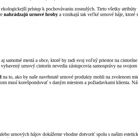
aj ekologickejší prístup k pochovávaniu zosnulých. Tieto všetky atribú
re
nahrádzajú urnové hroby
a vznikajú tak veľké urnové háje, ktoré 
aj samotné mestá a obce, ktoré by radi svoj voľný priestor na cintorí
vybavený urnový cintorín nevedia zástupcovia samosprávy na svojom c
d
na to, ako by naše navrhnuté urnové produkty mohli na zvolenom miest
potom musí korešpondovať s daným miestom a požiadavkami klienta. Náš
í alebo urnových hájov dokážeme vhodne dotvoriť spolu s našim esteti