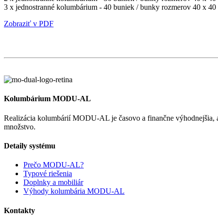
3 x jednostranné kolumbárium - 40 buniek / bunky rozmerov 40 x 40
Zobraziť v PDF
Kolumbárium MODU-AL
Realizácia kolumbárií MODU-AL je časovo a finančne výhodnejšia, ak
množstvo.
Detaily systému
Prečo MODU-AL?
Typové riešenia
Doplnky a mobiliár
Výhody kolumbária MODU-AL
Kontakty