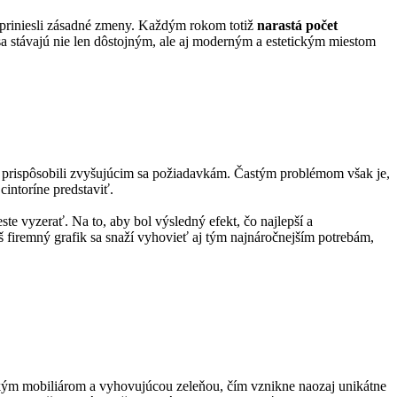
ty priniesli zásadné zmeny. Každým rokom totiž
narastá počet
sa stávajú nie len dôstojným, ale aj moderným a estetickým miestom
ne prispôsobili zvyšujúcim sa požiadavkám. Častým problémom však je,
intoríne predstaviť.
e vyzerať. Na to, aby bol výsledný efekt, čo najlepší a
 firemný grafik sa snaží vyhovieť aj tým najnáročnejším potrebám,
ckým mobiliárom a vyhovujúcou zeleňou, čím vznikne naozaj unikátne