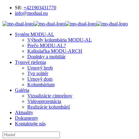
SR:
+421903431770
info@modual.eu
Systém MODU-AL
Výhody kolumbária MODU-AL
Prečo MODU-AL?
Kalkulačka MODU-ARCH
Doplnky a mobiliár
Typové riešenia
Urnový hrob
Typ solitér
Urnový dom
Kolumbárium
Galéria
Vizualizácie cintorínov
Videoprezentácia
Realizácie kolumbárií
Aktuality
Dokumenty
Kontaktujte nás