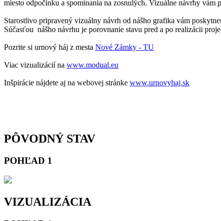
miesto odpočinku a spomínania na zosnulých. Vizuálne návrhy vám pom
Starostlivo pripravený vizuálny návrh od nášho grafika vám poskytne
Súčasťou nášho návrhu je porovnanie stavu pred a po realizácii proje
Pozrite si urnový háj z mesta
Nové Zámky - TU
Viac vizualizácií na
www.modual.eu
Inšpirácie nájdete aj na webovej stránke
www.urnovyhaj.sk
urnová stena urnový háj urnové miesto urnový hrob kremácie kremat
urnový urnove miesto urnovy hrob urna kolumbarium urnovy haj urno
PÔVODNÝ STAV
POHĽAD 1
VIZUALIZÁCIA