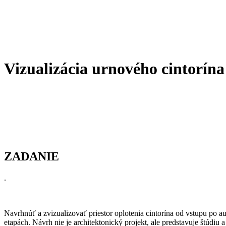
Vizualizácia urnového cintorína
ZADANIE
.
Vizualizácia urnového cintorína - Zálesie
Navrhnúť a zvizualizovať priestor oplotenia cintorína od vstupu po a
etapách. Návrh nie je architektonický projekt, ale predstavuje štúdiu