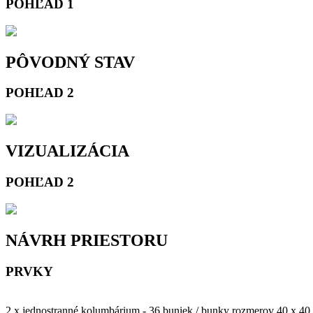
POHĽAD 1
PÔVODNÝ STAV
POHĽAD 2
VIZUALIZÁCIA
POHĽAD 2
NÁVRH PRIESTORU
PRVKY
2 x jednostranné kolumbárium - 36 buniek / bunky rozmerov 40 x 40