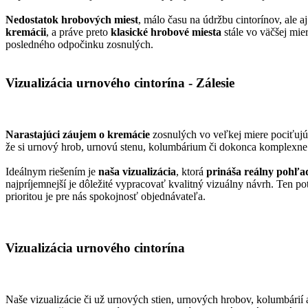
Vizualizácia urnového cintorína - Zálesie
Nedostatok hrobových miest
, málo času na údržbu cintorínov, ale 
kremácii
, a práve preto
klasické hrobové miesta
stále vo väčšej mie
posledného odpočinku zosnulých.
Vizualizácia urnového cintorína - Zálesie
Narastajúci záujem o kremácie
zosnulých vo veľkej miere pociťujú 
že si urnový hrob, urnovú stenu, kolumbárium či dokonca komplexne 
Ideálnym riešením je
naša vizualizácia
, ktorá
prináša reálny pohľa
najpríjemnejší je dôležité vypracovať kvalitný vizuálny návrh. Ten 
prioritou je pre nás spokojnosť objednávateľa.
Vizualizácia urnového cintorína - Zálesie
Vizualizácia urnového cintorína
Naše vizualizácie či už urnových stien, urnových hrobov, kolumbári