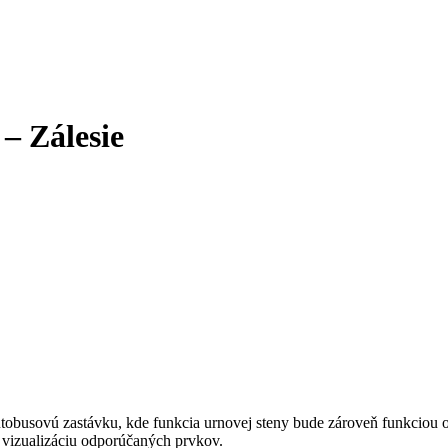
 – Zálesie
utobusovú zastávku, kde funkcia urnovej steny bude zároveň funkciou o
 a vizualizáciu odporúčaných prvkov.