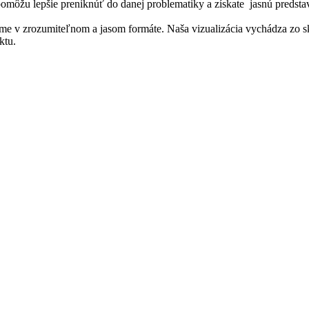
ôžu lepšie preniknúť do danej problematiky a získate jasnú predstavu
me v zrozumiteľnom a jasom formáte. Naša vizualizácia vychádza zo sk
ktu.
órium spopolnenie urna cintorín kolumbárium
va hrobka cintorin urnova doska