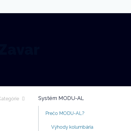
 Zavar
Systém MODU-AL
Kategórie
Prečo MODU-AL?
Výhody kolumbária