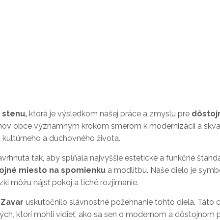
 stenu,
ktorá je výsledkom našej práce a zmyslu pre
dôstoj
anov obce významným krokom smerom k modernizácii a skval
h kultúrneho a duchovného života.
 navrhnutá tak, aby spĺňala najvyššie estetické a funkčné štand
ojné miesto na spomienku
a modlitbu. Naše dielo je symb
ki môžu nájsť pokoj a tiché rozjímanie.
 Zavar
uskutočnilo slávnostné požehnanie tohto diela. Táto
, ktorí mohli vidieť, ako sa sen o modernom a dôstojnom 