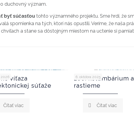
jeho duchovný význam.
sť byť súčasťou
tohto významného projektu. Sme hrdí, že s
trvalá spomienka na tých, ktorí nás opustili. Veríme, že naša p
 chvíľach a stane sa dôstojným miestom na uctenie si pamia
me víťaza
a 2026
200. kolumbárium a
6. októbra 2025
ektonickej súťaže
rastieme
Čítať viac
Čítať viac