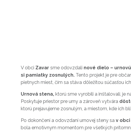
V obci
Zavar
sme odovzdali
nové dielo – urnovú
si pamiatky zosnulých.
Tento projekt je pre obč
pietnych miest, čím sa stáva dôležitou súčasťou ic
Urnová stena,
ktorú sme vyrobili a inštalovali, je
Poskytuje priestor pre urny a zároveň vytvára
dôst
ktorú prejavujeme zosnulým, a miestom, kde ich blíz
Po dokončení a odovzdaní urnovej steny sa
v obci
bola emotívnym momentom pre všetkých prítomných