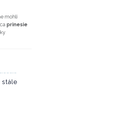
me mohli
ráca
prinesie
tky
 stále