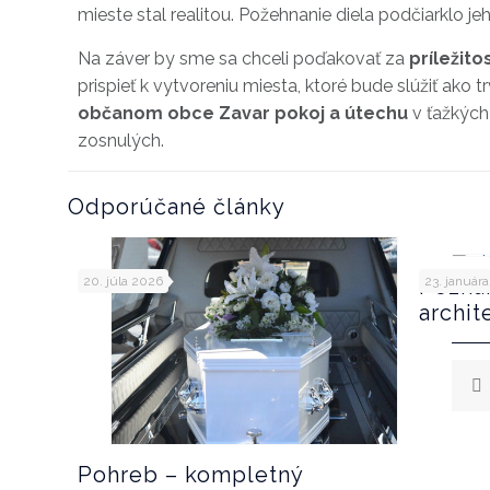
mieste stal realitou. Požehnanie diela podčiarklo 
Na záver by sme sa chceli poďakovať za
príležito
prispieť k vytvoreniu miesta, ktoré bude slúžiť ako 
občanom obce Zavar pokoj a útechu
v ťažkých
zosnulých.
Odporúčané články
20. júla 2026
Pozná
23. január
archit
Pohreb – kompletný