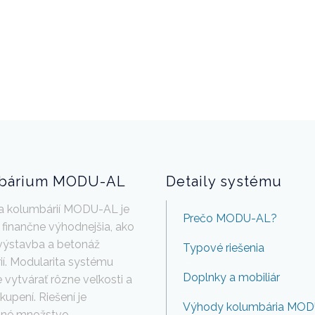
bárium MODU-AL
Detaily systému
ia kolumbárií MODU-AL je
Prečo MODU-AL?
finančne výhodnejšia, ako
výstavba a betonáž
Typové riešenia
ií. Modularita systému
Doplnky a mobiliár
vytvárať rôzne veľkosti a
kupení. Riešení je
Výhody kolumbária MO
né množstvo.