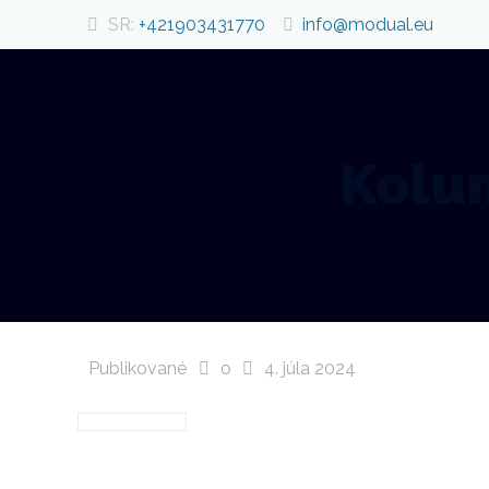
SR:
+421903431770
info@modual.eu
Kolum
Publikované
o
4. júla 2024