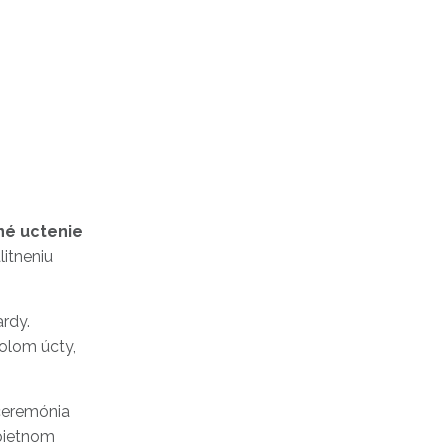
né uctenie
itneniu
ardy.
olom úcty,
 ceremónia
pietnom