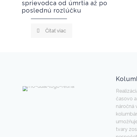
sprievodca od úmrtia až po
poslednú rozlúčku
Čítať viac
Kolum
Realizác
časovo a 
náročná 
kolumbár
umožňuje 
tvary zos
nespočet