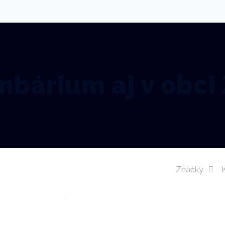
bárium aj v obci
Značky