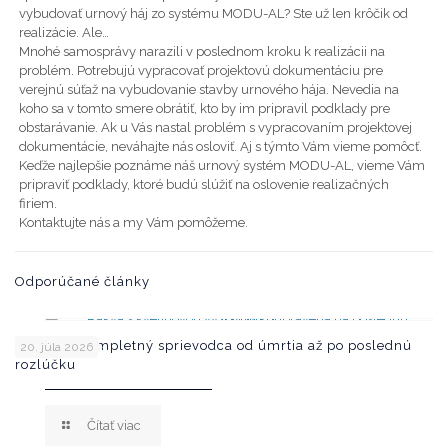
vybudovať urnový háj zo systému MODU-AL? Ste už len krôčik od
realizácie. Ale…
Mnohé samosprávy narazili v poslednom kroku k realizácii na
problém. Potrebujú vypracovať projektovú dokumentáciu pre
verejnú súťaž na vybudovanie stavby urnového hája. Nevedia na
koho sa v tomto smere obrátiť, kto by im pripravil podklady pre
obstarávanie. Ak u Vás nastal problém s vypracovaním projektovej
dokumentácie, neváhajte nás osloviť. Aj s týmto Vám vieme pomôcť.
Keďže najlepšie poznáme náš urnový systém MODU-AL, vieme Vám
pripraviť podklady, ktoré budú slúžiť na oslovenie realizačných
firiem.
Kontaktujte nás a my Vám pomôžeme.
Odporúčané články
Pohreb – kompletný sprievodca od úmrtia až po poslednú
20. júla 2026
rozlúčku
Čítať viac