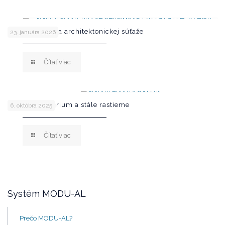
Poznáme víťaza architektonickej súťaže
23. januára 2026
Čítať viac
200. kolumbárium a stále rastieme
6. októbra 2025
Čítať viac
Systém MODU-AL
Prečo MODU-AL?