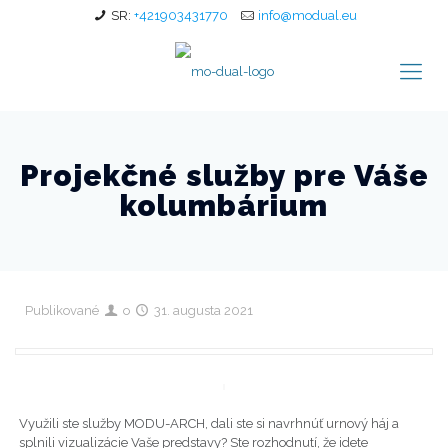
SR:
+421903431770
info@modual.eu
Projekčné služby pre Váše
kolumbárium
Publikované
o
31. augusta 2021
Využili ste služby MODU-ARCH, dali ste si navrhnúť urnový háj a
splnili vizualizácie Vaše predstavy? Ste rozhodnutí, že idete