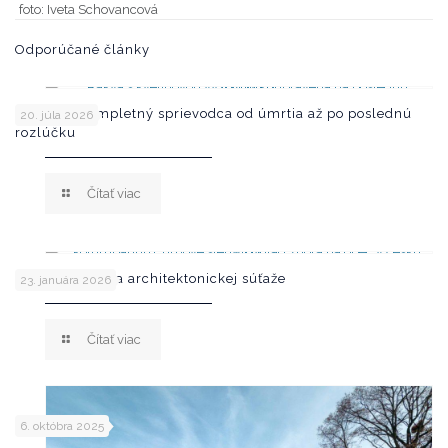
foto: Iveta Schovancová
Odporúčané články
Pohreb – kompletný sprievodca od úmrtia až po poslednú
20. júla 2026
rozlúčku
Čítať viac
Poznáme víťaza architektonickej súťaže
23. januára 2026
Čítať viac
6. októbra 2025