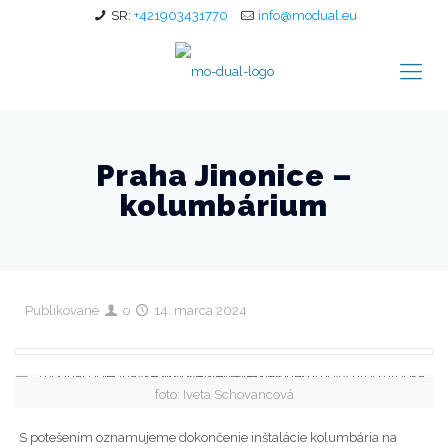
SR:
+421903431770
info@modual.eu
Praha Jinonice –
kolumbárium
Publikované
o
14. marca 2024
foto: Iveta Schovancová
S potešením oznamujeme dokončenie inštalácie kolumbária na