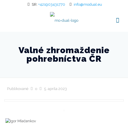
SR:
+421903431770
info@modual.eu
Valné zhromaždenie
pohrebníctva ČR
Publikované
o
5. apríla 2023