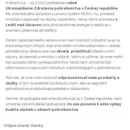
V dňoch 24. – 25.3.2023 prebiehalo
valné
zhromaždenie Združenia pohrebníctva v Českej republike
.
My sme boli jeho súčasťou a urnový systém MODU-AL priniesol
množstvo odpovedí na otázky účastníkov. Akcia, ktorá sa konala
v
Ledči nad Sázavou
bola plná pozitívnej energie a niesla sa v
znamení príjemnej atmosféry.
Okrem spoločenského večera sme mali možnosť zúčastniť sa aj na
kontraktačných trhoch, kde sme stretli mnoho odborníkov v oblasti
pohrebníctva. Bola to pre nás
skvelá príležitosť
zdieľať s nimi
názory, skúsenosti a novinky v oblasti. Veľmi si vážime, že sme mohli
byť súčasťou tohto vynikajúceho fóra, ktoré nám umožnilo byť
informovaní o najnovších trendoch a technológiách v pohrebníctve.
Teší nás, že sme mali možnosť
odprezentovať naše produkty a
služby
, a tým sa podieľať na diskusii o tom, ako sa segment
pohrebníctva prispôsobuje potrebám zákazníkov.
Veríme, že podujatia aké sme absolvovali aj v Českej republike, nám
umožnia vytvoriť ďalšie spolupráce,
čo nás posunie k ešte vyššej
kvalite služieb v oblasti pohrebníctva
.
Odporúčané články