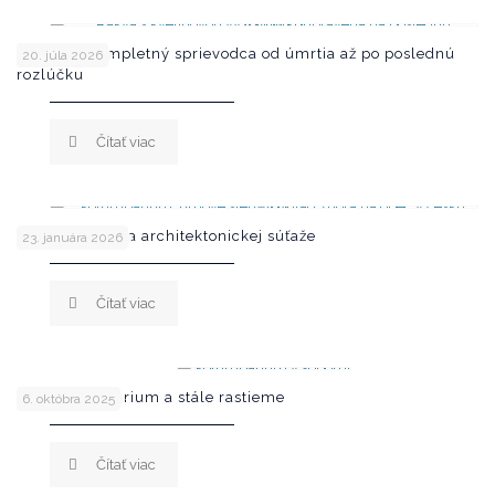
Pohreb – kompletný sprievodca od úmrtia až po poslednú
20. júla 2026
rozlúčku
Čítať viac
Poznáme víťaza architektonickej súťaže
23. januára 2026
Čítať viac
200. kolumbárium a stále rastieme
6. októbra 2025
Čítať viac