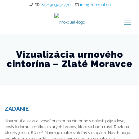
SR:
+421903431770
info@modual.eu
Vizualizácia urnového
cintorína – Zlaté Moravce
ZADANIE
.
Navrhnúť a zvizualizovať priestor na cintoríne v oblasti príjazdovej
cesty k domu smútku a starých hrobov, ktoré sa budú rušiť. Rozloha
plochy je cca. 80 m². Návrh je realizovateľný v etapách. Návrh nie je
architektonický projekt, ale predstavuje štúdiu a vizualizáciu