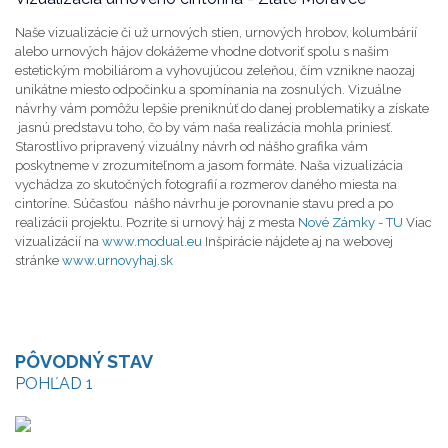
Naše vizualizácie či už urnových stien, urnových hrobov, kolumbárií
alebo urnových hájov dokážeme vhodne dotvoriť spolu s našim
estetickým mobiliárom a vyhovujúcou zeleňou, čím vznikne naozaj
unikátne miesto odpočinku a spomínania na zosnulých. Vizuálne
návrhy vám pomôžu lepšie preniknúť do danej problematiky a získate
jasnú predstavu toho, čo by vám naša realizácia mohla priniesť.
Starostlivo pripravený vizuálny návrh od nášho grafika vám
poskytneme v zrozumiteľnom a jasom formáte. Naša vizualizácia
vychádza zo skutočných fotografií a rozmerov daného miesta na
cintoríne. Súčasťou nášho návrhu je porovnanie stavu pred a po
realizácii projektu. Pozrite si urnový háj z mesta
Nové Zámky - TU
Viac
vizualizácií na
www.modual.eu
Inšpirácie nájdete aj na webovej
stránke
www.urnovyhaj.sk
urnová stena urnový háj urnové miesto
urnový hrob kremácie krematórium spopolnenie urna cintorín
kolumbárium
urnový urnove miesto urnovy hrob urna kolumbarium
urnovy haj urnova hrobka cintorin urnova doska
PÔVODNÝ STAV
POHĽAD 1