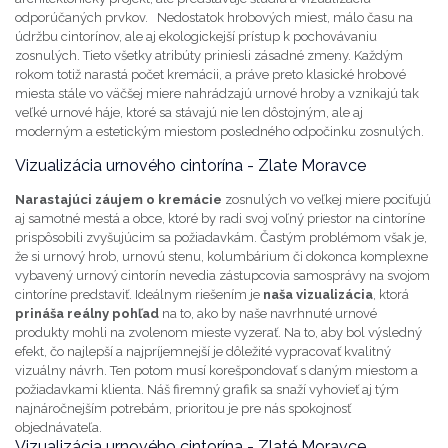
odporúčaných prvkov.
Nedostatok hrobových miest, málo času na
údržbu cintorínov, ale aj ekologickejší prístup k pochovávaniu
zosnulých. Tieto všetky atribúty priniesli zásadné zmeny. Každým
rokom totiž narastá počet kremácii, a práve preto klasické hrobové
miesta stále vo väčšej miere nahrádzajú urnové hroby a vznikajú tak
veľké urnové háje, ktoré sa stávajú nie len dôstojným, ale aj
moderným a estetickým miestom posledného odpočinku zosnulých.
Vizualizácia urnového cintorína - Zlate Moravce
Narastajúci záujem o kremácie
zosnulých vo veľkej miere pociťujú
aj samotné mestá a obce, ktoré by radi svoj voľný priestor na cintoríne
prispôsobili zvyšujúcim sa požiadavkám. Častým problémom však je,
že si urnový hrob, urnovú stenu, kolumbárium či dokonca komplexne
vybavený urnový cintorín nevedia zástupcovia samosprávy na svojom
cintoríne predstaviť.
Ideálnym riešením je
naša vizualizácia
, ktorá
prináša reálny pohľad
na to, ako by naše navrhnuté urnové
produkty mohli na zvolenom mieste vyzerať. Na to, aby bol výsledný
efekt, čo najlepší a najpríjemnejší je dôležité vypracovať kvalitný
vizuálny návrh. Ten potom musí korešpondovať s daným miestom a
požiadavkami klienta. Náš firemný grafik sa snaží vyhovieť aj tým
najnáročnejším potrebám, prioritou je pre nás spokojnosť
objednávateľa.
Vizualizácia urnového cintorína - Liesek
Vizualizácia urnového cintorína - Zlaté Moravce